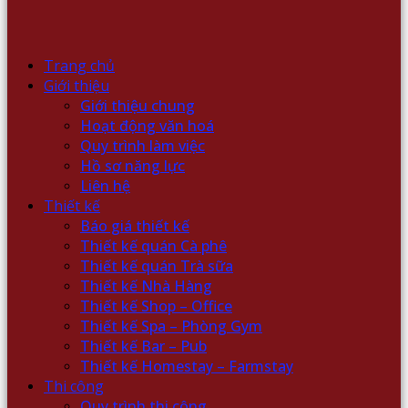
Trang chủ
Giới thiệu
Giới thiệu chung
Hoạt động văn hoá
Quy trình làm việc
Hồ sơ năng lực
Liên hệ
Thiết kế
Báo giá thiết kế
Thiết kế quán Cà phê
Thiết kế quán Trà sữa
Thiết kế Nhà Hàng
Thiết kế Shop – Office
Thiết kế Spa – Phòng Gym
Thiết kế Bar – Pub
Thiết kế Homestay – Farmstay
Thi công
Quy trình thi công