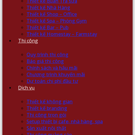
Thiết kế quán Trà sữa
Thiết kế Nhà Hàng
Thiết kế Shop – Office
Thiết kế Spa – Phòng Gym
Thiết kế Bar – Pub
Thiết kế Homestay – Farmstay
Thi công
Quy trình thi công
Báo giá thi công
Chính sách và hậu mãi
Chương trình khuyến mãi
Dự toán chi phí đầu tư
Dịch vụ
Thiết kế không gian
Thiết kế branding
Thi công trọn gói
Setup thiết bị cafe, nhà hàng, spa
Sản xuất nội thất
Thi công quảng cáo