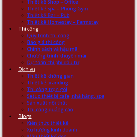
Thiết kế Shop – Office
Thiết kế Spa – Phòng Gym
Thiết kế Bar – Pub
Thiết kế Homestay – Farmstay
Thi công
Quy trình thi công
Báo giá thi công
Chính sách và hậu mãi
Chương trình khuyến mãi
Dự toán chi phí đầu tư
Dịch vụ
Thiết kế không gian
Thiết kế branding
Thi công trọn gói
Setup thiết bị cafe, nhà hàng, spa
Sản xuất nội thất
Thi công quảng cáo
Blogs
Kiến thức thiết kế
Xu hướng kinh doanh
Mẫu thiết kế đẹp