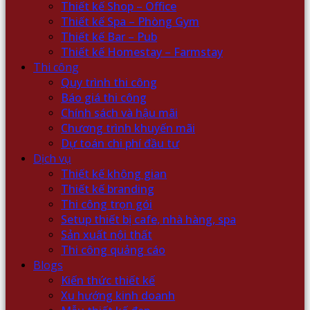
Thiết kế Shop – Office
Thiết kế Spa – Phòng Gym
Thiết kế Bar – Pub
Thiết kế Homestay – Farmstay
Thi công
Quy trình thi công
Báo giá thi công
Chính sách và hậu mãi
Chương trình khuyến mãi
Dự toán chi phí đầu tư
Dịch vụ
Thiết kế không gian
Thiết kế branding
Thi công trọn gói
Setup thiết bị cafe, nhà hàng, spa
Sản xuất nội thất
Thi công quảng cáo
Blogs
Kiến thức thiết kế
Xu hướng kinh doanh