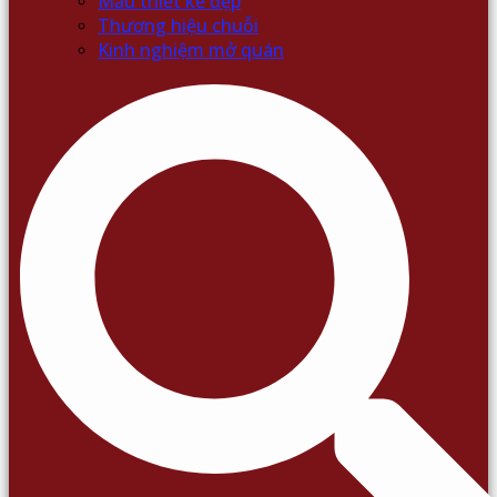
Mẫu thiết kế đẹp
Thương hiệu chuỗi
Kinh nghiệm mở quán