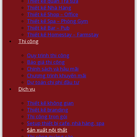
Thiết kế quán Trà sữa
Thiết kế Nhà Hàng
Thiết kế Shop – Office
Thiết kế Spa – Phòng Gym
Thiết kế Bar – Pub
Thiết kế Homestay – Farmstay
Thi công
Quy trình thi công
Báo giá thi công
Chính sách và hậu mãi
Chương trình khuyến mãi
Dự toán chi phí đầu tư
Dịch vụ
Thiết kế không gian
Thiết kế branding
Thi công trọn gói
Setup thiết bị cafe, nhà hàng, spa
Sản xuất nội thất
Thi công quảng cáo