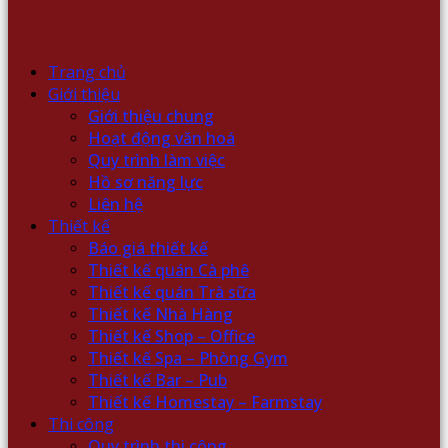
Trang chủ
Giới thiệu
Giới thiệu chung
Hoạt động văn hoá
Quy trình làm việc
Hồ sơ năng lực
Liên hệ
Thiết kế
Báo giá thiết kế
Thiết kế quán Cà phê
Thiết kế quán Trà sữa
Thiết kế Nhà Hàng
Thiết kế Shop – Office
Thiết kế Spa – Phòng Gym
Thiết kế Bar – Pub
Thiết kế Homestay – Farmstay
Thi công
Quy trình thi công