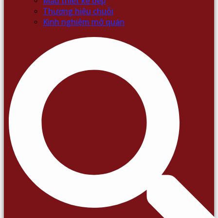
Mẫu thiết kế đẹp
Thương hiệu chuỗi
Kinh nghiệm mở quán