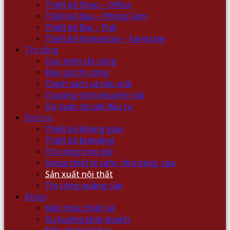
Thiết kế Shop – Office
Thiết kế Spa – Phòng Gym
Thiết kế Bar – Pub
Thiết kế Homestay – Farmstay
Thi công
Quy trình thi công
Báo giá thi công
Chính sách và hậu mãi
Chương trình khuyến mãi
Dự toán chi phí đầu tư
Dịch vụ
Thiết kế không gian
Thiết kế branding
Thi công trọn gói
Setup thiết bị cafe, nhà hàng, spa
Sản xuất nội thất
Thi công quảng cáo
Blogs
Kiến thức thiết kế
Xu hướng kinh doanh