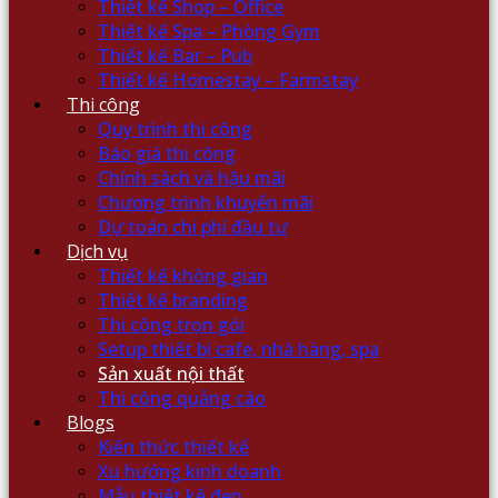
Thiết kế Shop – Office
Thiết kế Spa – Phòng Gym
Thiết kế Bar – Pub
Thiết kế Homestay – Farmstay
Thi công
Quy trình thi công
Báo giá thi công
Chính sách và hậu mãi
Chương trình khuyến mãi
Dự toán chi phí đầu tư
Dịch vụ
Thiết kế không gian
Thiết kế branding
Thi công trọn gói
Setup thiết bị cafe, nhà hàng, spa
Sản xuất nội thất
Thi công quảng cáo
Blogs
Kiến thức thiết kế
Xu hướng kinh doanh
Mẫu thiết kế đẹp