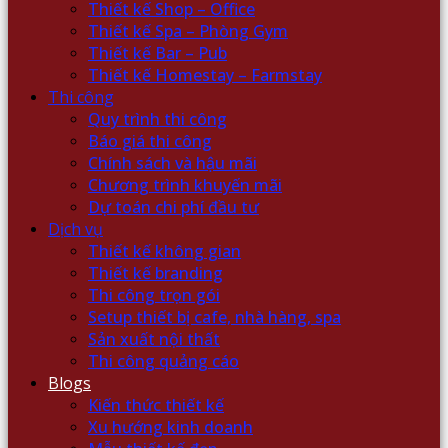
Thiết kế Shop – Office
Thiết kế Spa – Phòng Gym
Thiết kế Bar – Pub
Thiết kế Homestay – Farmstay
Thi công
Quy trình thi công
Báo giá thi công
Chính sách và hậu mãi
Chương trình khuyến mãi
Dự toán chi phí đầu tư
Dịch vụ
Thiết kế không gian
Thiết kế branding
Thi công trọn gói
Setup thiết bị cafe, nhà hàng, spa
Sản xuất nội thất
Thi công quảng cáo
Blogs
Kiến thức thiết kế
Xu hướng kinh doanh