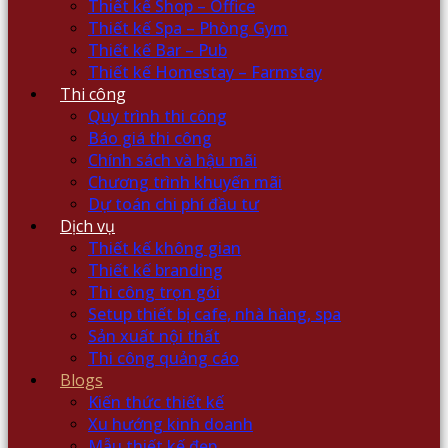
Thiết kế Shop – Office
Thiết kế Spa – Phòng Gym
Thiết kế Bar – Pub
Thiết kế Homestay – Farmstay
Thi công
Quy trình thi công
Báo giá thi công
Chính sách và hậu mãi
Chương trình khuyến mãi
Dự toán chi phí đầu tư
Dịch vụ
Thiết kế không gian
Thiết kế branding
Thi công trọn gói
Setup thiết bị cafe, nhà hàng, spa
Sản xuất nội thất
Thi công quảng cáo
Blogs
Kiến thức thiết kế
Xu hướng kinh doanh
Mẫu thiết kế đẹp