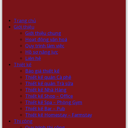
Trang chủ
Giới thiệu
Giới thiệu chung
Hoạt động văn hoá
Quy trình làm việc
Hồ sơ năng lực
Liên hệ
Thiết kế
Báo giá thiết kế
Thiết kế quán Cà phê
Thiết kế quán Trà sữa
Thiết kế Nhà Hàng
Thiết kế Shop – Office
Thiết kế Spa – Phòng Gym
Thiết kế Bar – Pub
Thiết kế Homestay – Farmstay
Thi công
Quy trình thi công