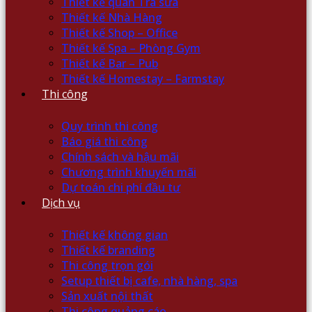
Thiết kế quán Trà sữa
Thiết kế Nhà Hàng
Thiết kế Shop – Office
Thiết kế Spa – Phòng Gym
Thiết kế Bar – Pub
Thiết kế Homestay – Farmstay
Thi công
Quy trình thi công
Báo giá thi công
Chính sách và hậu mãi
Chương trình khuyến mãi
Dự toán chi phí đầu tư
Dịch vụ
Thiết kế không gian
Thiết kế branding
Thi công trọn gói
Setup thiết bị cafe, nhà hàng, spa
Sản xuất nội thất
Thi công quảng cáo