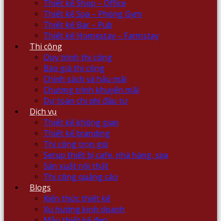
Thiết kế Shop – Office
Thiết kế Spa – Phòng Gym
Thiết kế Bar – Pub
Thiết kế Homestay – Farmstay
Thi công
Quy trình thi công
Báo giá thi công
Chính sách và hậu mãi
Chương trình khuyến mãi
Dự toán chi phí đầu tư
Dịch vụ
Thiết kế không gian
Thiết kế branding
Thi công trọn gói
Setup thiết bị cafe, nhà hàng, spa
Sản xuất nội thất
Thi công quảng cáo
Blogs
Kiến thức thiết kế
Xu hướng kinh doanh
Mẫu thiết kế đẹp