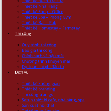
Thiết kế quán Trà sữa
Thiết kế Nhà Hàng
Thiết kế Shop – Office
Thiết kế Spa – Phòng Gym
Thiết kế Bar – Pub
Thiết kế Homestay – Farmstay
Thi công
Quy trình thi công
Báo giá thi công
Chính sách và hậu mãi
Chương trình khuyến mãi
Dự toán chi phí đầu tư
Dịch vụ
Thiết kế không gian
Thiết kế branding
Thi công trọn gói
Setup thiết bị cafe, nhà hàng, spa
Sản xuất nội thất
Thi công quảng cáo