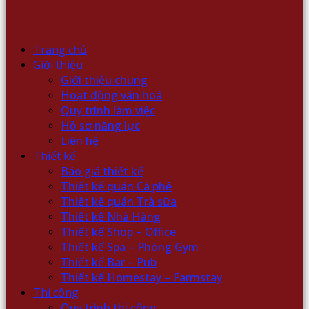
Trang chủ
Giới thiệu
Giới thiệu chung
Hoạt động văn hoá
Quy trình làm việc
Hồ sơ năng lực
Liên hệ
Thiết kế
Báo giá thiết kế
Thiết kế quán Cà phê
Thiết kế quán Trà sữa
Thiết kế Nhà Hàng
Thiết kế Shop – Office
Thiết kế Spa – Phòng Gym
Thiết kế Bar – Pub
Thiết kế Homestay – Farmstay
Thi công
Quy trình thi công