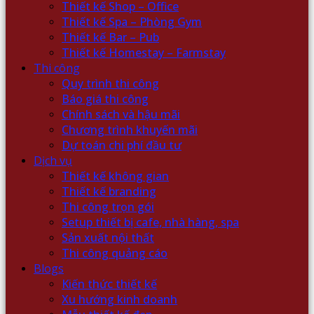
Thiết kế Shop – Office
Thiết kế Spa – Phòng Gym
Thiết kế Bar – Pub
Thiết kế Homestay – Farmstay
Thi công
Quy trình thi công
Báo giá thi công
Chính sách và hậu mãi
Chương trình khuyến mãi
Dự toán chi phí đầu tư
Dịch vụ
Thiết kế không gian
Thiết kế branding
Thi công trọn gói
Setup thiết bị cafe, nhà hàng, spa
Sản xuất nội thất
Thi công quảng cáo
Blogs
Kiến thức thiết kế
Xu hướng kinh doanh