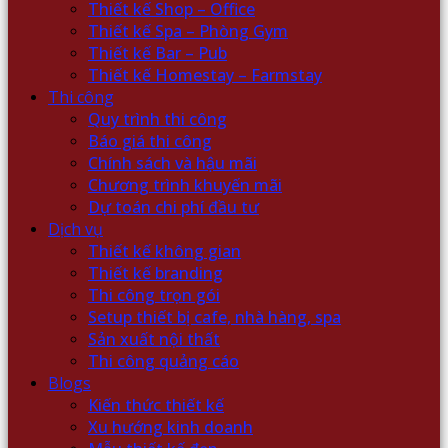
Thiết kế Shop – Office
Thiết kế Spa – Phòng Gym
Thiết kế Bar – Pub
Thiết kế Homestay – Farmstay
Thi công
Quy trình thi công
Báo giá thi công
Chính sách và hậu mãi
Chương trình khuyến mãi
Dự toán chi phí đầu tư
Dịch vụ
Thiết kế không gian
Thiết kế branding
Thi công trọn gói
Setup thiết bị cafe, nhà hàng, spa
Sản xuất nội thất
Thi công quảng cáo
Blogs
Kiến thức thiết kế
Xu hướng kinh doanh