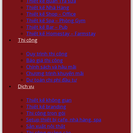
Thiết kế quán Trà sữa
Thiết kế Nhà Hàng
Thiết kế Shop – Office
Thiết kế Spa – Phòng Gym
Thiết kế Bar – Pub
Thiết kế Homestay – Farmstay
Thi công
Quy trình thi công
Báo giá thi công
Chính sách và hậu mãi
Chương trình khuyến mãi
Dự toán chi phí đầu tư
Dịch vụ
Thiết kế không gian
Thiết kế branding
Thi công trọn gói
Setup thiết bị cafe, nhà hàng, spa
Sản xuất nội thất
Thi công quảng cáo