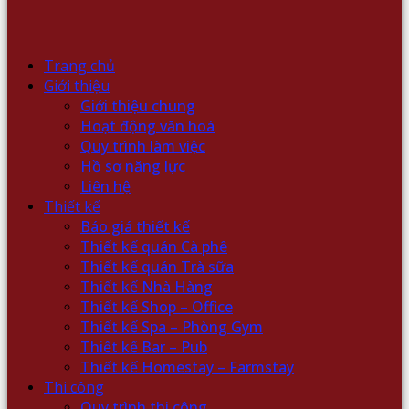
Trang chủ
Giới thiệu
Giới thiệu chung
Hoạt động văn hoá
Quy trình làm việc
Hồ sơ năng lực
Liên hệ
Thiết kế
Báo giá thiết kế
Thiết kế quán Cà phê
Thiết kế quán Trà sữa
Thiết kế Nhà Hàng
Thiết kế Shop – Office
Thiết kế Spa – Phòng Gym
Thiết kế Bar – Pub
Thiết kế Homestay – Farmstay
Thi công
Quy trình thi công