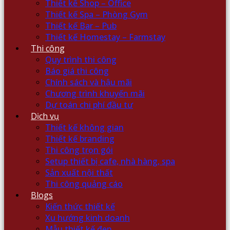
Thiết kế Shop – Office
Thiết kế Spa – Phòng Gym
Thiết kế Bar – Pub
Thiết kế Homestay – Farmstay
Thi công
Quy trình thi công
Báo giá thi công
Chính sách và hậu mãi
Chương trình khuyến mãi
Dự toán chi phí đầu tư
Dịch vụ
Thiết kế không gian
Thiết kế branding
Thi công trọn gói
Setup thiết bị cafe, nhà hàng, spa
Sản xuất nội thất
Thi công quảng cáo
Blogs
Kiến thức thiết kế
Xu hướng kinh doanh
Mẫu thiết kế đẹp